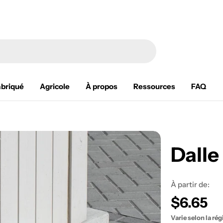
abriqué
Agricole
À propos
Ressources
FAQ
Dall
À partir de:
Prix
$6.65
Varie selon la rég