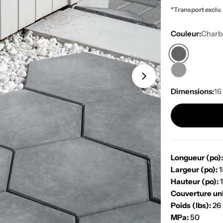
régulie
*Transport exclu
Couleur:
Charb
Ouvrir le média 
Dimensions:
16
Longueur (po)
Largeur (po):
1
Hauteur (po):
1
Couverture uni
Poids (lbs):
26
MPa:
50