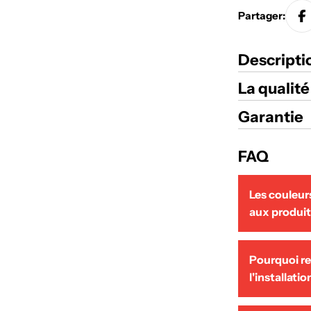
Partager:
Descripti
La qualit
Garantie
FAQ
Les couleur
aux produit
Pourquoi r
Non, et c'est
l'installatio
affichent les
paramètres. I
teinte réelle