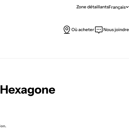
Zone détaillants
Français
L
a
Où acheter
Nous joindre
n
g
u
e
e Hexagone
ion.