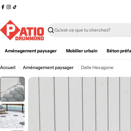
Passer
Facebook
Instagram
Tik
au
Tok
contenu
Recherche
Aménagement paysager
Mobilier urbain
Béton préf
Accueil
Aménagement paysager
Dalle Hexagone
Passer
aux
informations
sur
le
produit