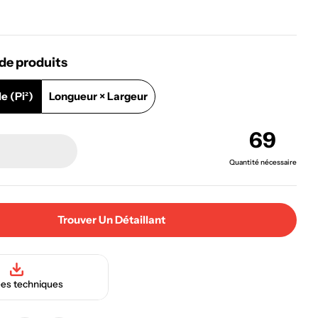
de produits
e (pi²)
Longueur × Largeur
69
Quantité nécessaire
Trouver Un Détaillant
es techniques