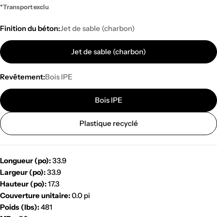
régulier
*Transport exclu
Finition du béton:
Jet de sable (charbon)
Jet de sable (charbon)
Revêtement:
Bois IPE
Bois IPE
Plastique recyclé
Longueur (po):
33.9
Largeur (po):
33.9
Hauteur (po):
17.3
Couverture unitaire:
0.0 pi
Poids (lbs):
481