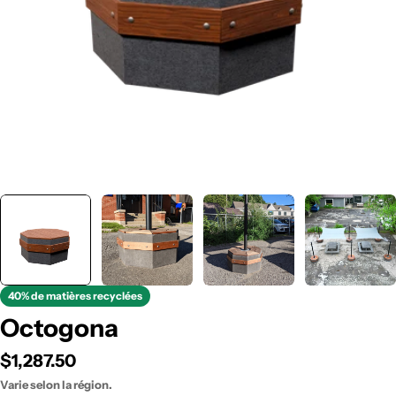
40% de matières recyclées
Octogona
Prix
$1,287.50
Varie selon la région.