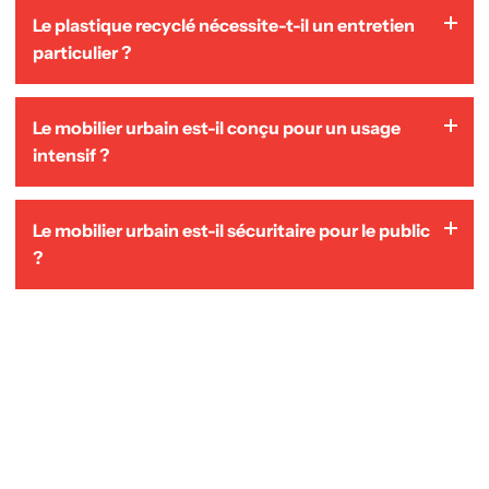
Nous recommandons l’application d’une huile adaptée
Le plastique recyclé nécessite-t-il un entretien
une à deux fois par année afin de préserver l’apparence
particulier ?
et la durabilité du bois.
Non. Le plastique recyclé demande très peu d’entretien
Le mobilier urbain est-il conçu pour un usage
et conserve bien son apparence dans le temps.
intensif ?
Oui. Nos produits sont conçus pour des
Le mobilier urbain est-il sécuritaire pour le public
environnements publics et des usages répétés : parcs,
?
centres-villes, écoles, institutions et espaces collectifs.
Oui. Les produits sont conçus en tenant compte de la
stabilité, de la répartition des charges et de la sécurité
des utilisateurs pour une utilisation normale.