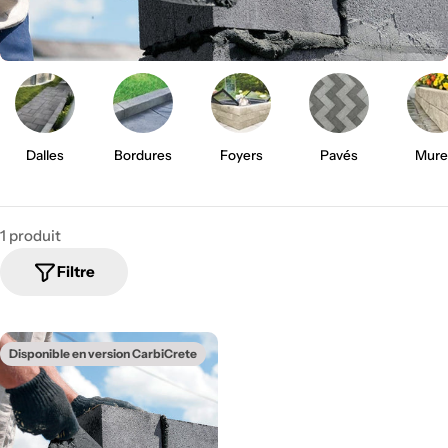
i
o
n
:
Dalles
Bordures
Foyers
Pavés
Mure
1 produit
Filtre
Disponible en version CarbiCrete