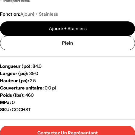
*Transport exclu
Fonction:
Ajouré + Stainless
Ajouré + Stainless
Plein
Longueur (po):
84.0
Largeur (po):
39.0
Hauteur (po):
2.5
Couverture unitaire:
0.0 pi
Poids (lbs):
460
MPa:
0
SKU:
COCHST
Contactez Un Représentant